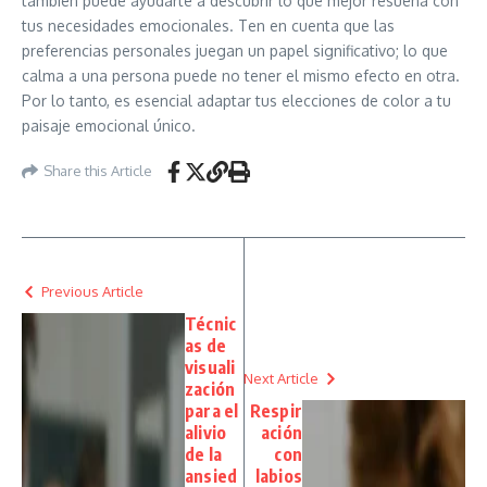
también puede ayudarte a descubrir lo que mejor resuena con
tus necesidades emocionales. Ten en cuenta que las
preferencias personales juegan un papel significativo; lo que
calma a una persona puede no tener el mismo efecto en otra.
Por lo tanto, es esencial adaptar tus elecciones de color a tu
paisaje emocional único.
Share this Article
Previous Article
Técnic
as de
visuali
Next Article
zación
para el
Respir
alivio
ación
de la
con
ansied
labios