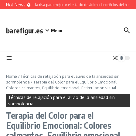
Skip to content
Hot News
Terapia de la risa para mejorar el estado de ánimo: beneficios del humor, a
barefigur.es
Menu
Home
/
Técnicas de relajación para el alivio de la ansiedad sin
somnolencia
/
Terapia del Color para el Equilibrio Emocional:
Colores calmantes, Equilibrio emocional, Estimulación visual
Técnicas de relajación para el alivio de la ansiedad sin
somnolencia
Terapia del Color para el
Equilibrio Emocional: Colores
calmantes, Equilibrio emocional,