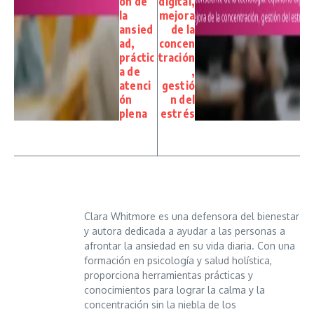
ón de
digital,
la
mejora
ansied
de la
ad,
concen
práctic
tración
a de
,
atenci
gestió
ón
n del
plena
estrés
Clara Whitmore es una defensora del bienestar
y autora dedicada a ayudar a las personas a
afrontar la ansiedad en su vida diaria. Con una
formación en psicología y salud holística,
proporciona herramientas prácticas y
conocimientos para lograr la calma y la
concentración sin la niebla de los