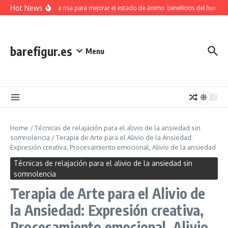
Skip to content
Hot News
Terapia de la risa para mejorar el estado de ánimo: beneficios del humor, ali
barefigur.es
Menu
Home
/
Técnicas de relajación para el alivio de la ansiedad sin
somnolencia
/
Terapia de Arte para el Alivio de la Ansiedad:
Expresión creativa, Procesamiento emocional, Alivio de la ansiedad
Técnicas de relajación para el alivio de la ansiedad sin
somnolencia
Terapia de Arte para el Alivio de
la Ansiedad: Expresión creativa,
Procesamiento emocional, Alivio