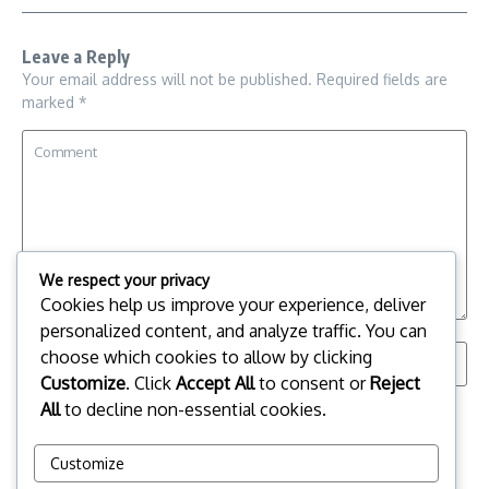
Leave a Reply
Your email address will not be published.
Required fields are
marked
*
We respect your privacy
Cookies help us improve your experience, deliver
personalized content, and analyze traffic. You can
choose which cookies to allow by clicking
Customize
. Click
Accept All
to consent or
Reject
All
to decline non-essential cookies.
Save my name, email, and website in this browser for the
next time I comment.
Customize