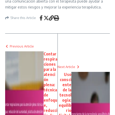
una comunicación abierta con el terapeuta puede ayudar a
mitigar estos riesgos y mejorar la experiencia terapéutica.
Share this Article
Previous Article
Contar
respira
ciones
Next Article
para la
atenci
Uso
ón
consci
plena:
ente
técnica
de la
de
tecnol
enfoqu
ogía:
e,
equilib
reducci
rio