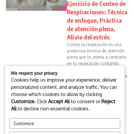
Ejercicio de Conteo de
Respiraciones: Técnica
de enfoque, Práctica
de atención plena,
Alivio del estrés
Contar la respiración es una
poderosa técnica de atención
plena que te anima a centrarte
en tu respiración contando
cada inhalación y exhalación.
We respect your privacy
Esta práctica no solo mejora la
Cookies help us improve your experience, deliver
concentración, sino qu...
personalized content, and analyze traffic. You can
Clara Whitmore
09/02/2026
choose which cookies to allow by clicking
Read More
Customize
. Click
Accept All
to consent or
Reject
All
to decline non-essential cookies.
Read more
Customize
1
2