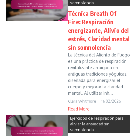
somnolencia
Técnica Breath Of
Fire: Respiración
energizante, Alivio del
estrés, Claridad mental
sin somnolencia
La técnica del Aliento de Fuego
es una práctica de respiración
revitalizante arraigada en
antiguas tradiciones yóguicas,
diseñada para energizar el
cuerpo y mejorar la claridad
mental. Al utilizar inh...
Clara Whitmore
11/02/2026
Read More
Ejercicios de respiración para
aliviar la ansiedad sin
somnolencia