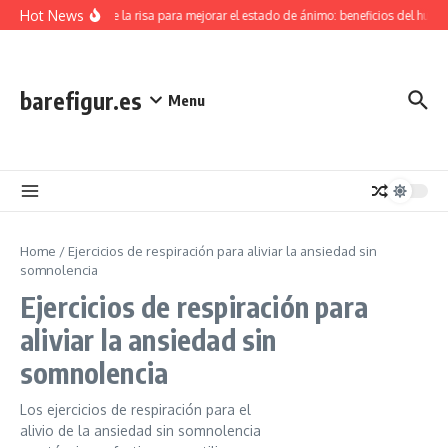
Skip to content
Hot News
Terapia de la risa para mejorar el estado de ánimo: beneficios del humor,
barefigur.es
Menu
Home
/
Ejercicios de respiración para aliviar la ansiedad sin
somnolencia
Ejercicios de respiración para
aliviar la ansiedad sin
somnolencia
Los ejercicios de respiración para el
alivio de la ansiedad sin somnolencia