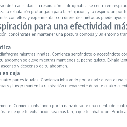
livio de la ansiedad. La respiración diafragmática se centra en respir
a la exhalación prolongada para la relajación, y la respiración por f
 más con ellos, y experimentar con diferentes métodos puede ayudar a
espiración para una efectividad m
ración, concéntrate en mantener una postura cómoda y un entorno tra
ática
el diafragma mientras inhalas. Comienza sentándote o acostándote c
 tu abdomen se eleve mientras mantienes el pecho quieto. Exhala le
el ascenso y descenso de tu abdomen.
n en caja
 cuatro partes iguales. Comienza inhalando por la nariz durante una 
cuatro, luego mantén la respiración nuevamente durante cuatro cuent
damente. Comienza inhalando por la nariz durante una cuenta de cuatr
ate de que tu exhalación sea más larga que tu inhalación. Practica