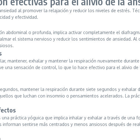
n efectivas para el alivio de la a
ansiedad al promover la relajación y reducir los niveles de estrés. Téc
idad y efectividad.
ión abdominal o profunda, implica activar completamente el diafragm
almar el sistema nervioso y reducir los sentimientos de ansiedad. Al
siosos.
s
nhalar, mantener, exhalar y mantener la respiración nuevamente durant
 una sensación de control, lo que lo hace efectivo para el alivio de
.
ro segundos, mantener la respiración durante siete segundos y exhala
 aquellos que luchan con insomnio o pensamientos acelerados. La prác
fectos
una práctica yóguica que implica inhalar y exhalar a través de una fo
 informan sentirse más centrados y menos ansiosos después de realiz
n