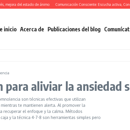
ejora del estado de ánimo
Comunicación Consciente: Escucha activa, Conciencia 
e inicio
Acerca de
Publicaciones del blog
Comunícat
lencia
n para aliviar la ansiedad
somnolencia son técnicas efectivas que utilizan
 mientras te mantienen alerta. Al promover la
te a recuperar el enfoque y la calma. Métodos
 caja y la técnica 4-7-8 son herramientas simples pero