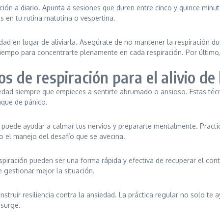
ación a diario. Apunta a sesiones que duren entre cinco y quince minu
os en tu rutina matutina o vespertina.
siedad en lugar de aliviarla. Asegúrate de no mantener la respiración
 tiempo para concentrarte plenamente en cada respiración. Por últim
s de respiración para el alivio de
nsiedad siempre que empieces a sentirte abrumado o ansioso. Estas téc
aque de pánico.
es puede ayudar a calmar tus nervios y prepararte mentalmente. Pract
do el manejo del desafío que se avecina.
piración pueden ser una forma rápida y efectiva de recuperar el contr
 gestionar mejor la situación.
onstruir resiliencia contra la ansiedad. La práctica regular no solo te
 surge.