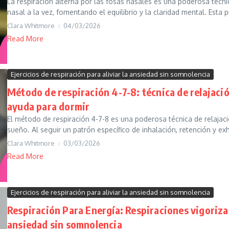
La respiración alterna por las fosas nasales es una poderosa técni
nasal a la vez, fomentando el equilibrio y la claridad mental. Esta pr
Clara Whitmore
04/03/2026
Read More
Ejercicios de respiración para aliviar la ansiedad sin somnolencia
Método de respiración 4-7-8: técnica de relajaci
ayuda para dormir
El método de respiración 4-7-8 es una poderosa técnica de relajaci
sueño. Al seguir un patrón específico de inhalación, retención y exh
Clara Whitmore
03/03/2026
Read More
Ejercicios de respiración para aliviar la ansiedad sin somnolencia
Respiración Para Energía: Respiraciones vigorizan
ansiedad sin somnolencia