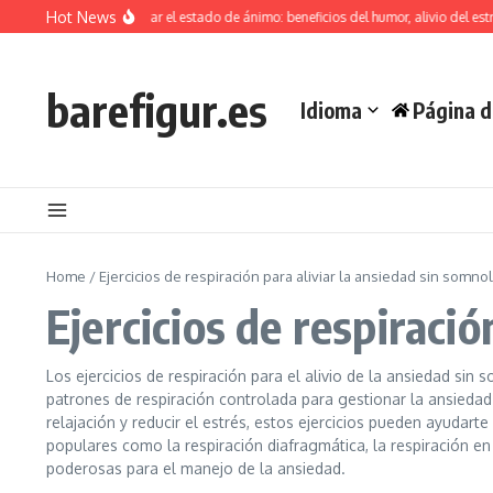
Skip to content
Hot News
 la risa para mejorar el estado de ánimo: beneficios del humor, alivio del estrés, m
barefigur.es
Idioma
Página d
Home
/
Ejercicios de respiración para aliviar la ansiedad sin somno
Ejercicios de respiració
Los ejercicios de respiración para el alivio de la ansiedad sin 
patrones de respiración controlada para gestionar la ansiedad
relajación y reducir el estrés, estos ejercicios pueden ayudar
populares como la respiración diafragmática, la respiración en
poderosas para el manejo de la ansiedad.