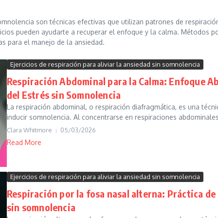
n somnolencia son técnicas efectivas que utilizan patrones de respirac
jercicios pueden ayudarte a recuperar el enfoque y la calma. Métodos p
as para el manejo de la ansiedad.
Ejercicios de respiración para aliviar la ansiedad sin somnolencia
Respiración Abdominal para la Calma: Enfoque Ab
del Estrés sin Somnolencia
La respiración abdominal, o respiración diafragmática, es una técnic
inducir somnolencia. Al concentrarse en respiraciones abdominales
Clara Whitmore
05/03/2026
Read More
Ejercicios de respiración para aliviar la ansiedad sin somnolencia
Respiración por la fosa nasal alterna: Práctica de 
sin somnolencia