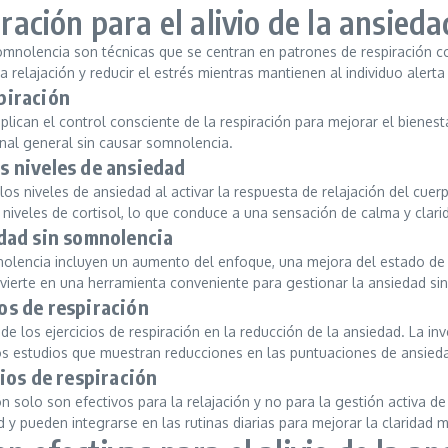
iración para el alivio de la ansie
 somnolencia son técnicas que se centran en patrones de respiración c
 relajación y reducir el estrés mientras mantienen al individuo alert
spiración
lican el control consciente de la respiración para mejorar el bienesta
onal general sin causar somnolencia.
os niveles de ansiedad
los niveles de ansiedad al activar la respuesta de relajación del cuer
s niveles de cortisol, lo que conduce a una sensación de calma y clari
iedad sin somnolencia
omnolencia incluyen un aumento del enfoque, una mejora del estado de 
vierte en una herramienta conveniente para gestionar la ansiedad sin
ios de respiración
 los ejercicios de respiración en la reducción de la ansiedad. La inve
os estudios que muestran reducciones en las puntuaciones de ansieda
ios de respiración
 solo son efectivos para la relajación y no para la gestión activa de
 y pueden integrarse en las rutinas diarias para mejorar la claridad 