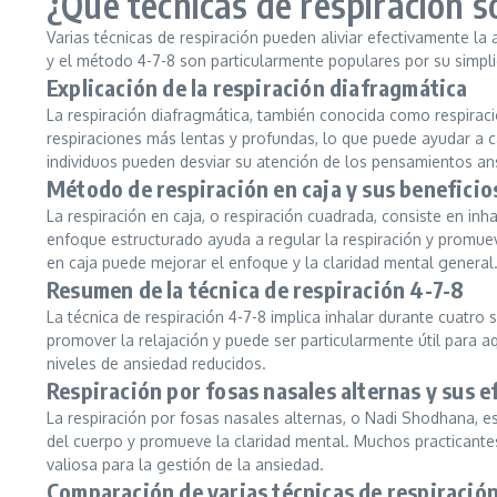
¿Qué técnicas de respiración so
Varias técnicas de respiración pueden aliviar efectivamente la 
y el método 4-7-8 son particularmente populares por su simplic
Explicación de la respiración diafragmática
La respiración diafragmática, también conocida como respirac
respiraciones más lentas y profundas, lo que puede ayudar a c
individuos pueden desviar su atención de los pensamientos an
Método de respiración en caja y sus beneficio
La respiración en caja, o respiración cuadrada, consiste en i
enfoque estructurado ayuda a regular la respiración y promueve
en caja puede mejorar el enfoque y la claridad mental general
Resumen de la técnica de respiración 4-7-8
La técnica de respiración 4-7-8 implica inhalar durante cuat
promover la relajación y puede ser particularmente útil para
niveles de ansiedad reducidos.
Respiración por fosas nasales alternas y sus e
La respiración por fosas nasales alternas, o Nadi Shodhana, es 
del cuerpo y promueve la claridad mental. Muchos practicantes
valiosa para la gestión de la ansiedad.
Comparación de varias técnicas de respiració