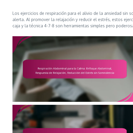
Los ejercicios de respiración para el alivio de la ansiedad si
alerta. Al promover la relajación y reducir el estrés, estos e
caja y la técnica 4-7-8 son herramientas simples pero poderos